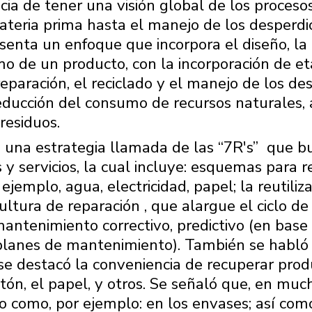
ia de tener una visión global de los proceso
eria prima hasta el manejo de los desperdic
resenta un enfoque que incorpora el diseño, la
mo de un producto, con la incorporación de e
a reparación, el reciclado y el manejo de los de
reducción del consumo de recursos naturales, 
residuos.
 una estrategia llamada de las “7R's” 󠀠 que 
s y servicios, la cual incluye: esquemas para r
ejemplo, agua, electricidad, papel; la reutili
ultura de reparación , que alargue el ciclo de 
antenimiento correctivo, predictivo (en base 
planes de mantenimiento). También se habló 
se destacó la conveniencia de recuperar prod
cartón, el papel, y otros. Se señaló que, en muc
o como, por ejemplo: en los envases; así como