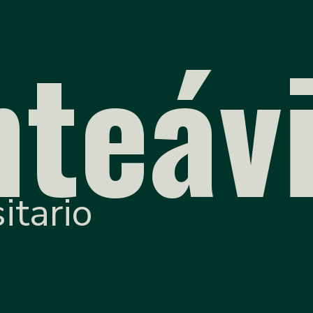
teávi
itario